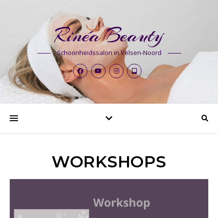
Rinéa Beauty
Schoonheidssalon in Velsen-Noord
WORKSHOPS